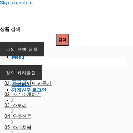
Skip to content
상품 검색
검색
강의 진행 상황
Menu
가게친구 소개
강의 커리큘럼
이용 안내
요금 안내
01_스프라이트 만들기
문의하기
가게친구 로그인
02_자기소개하기
03_스토리
04_우주전투
05_스케치북